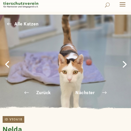
#
Alle Katzen
Zurück
Nächster
ID V93618
Nelda