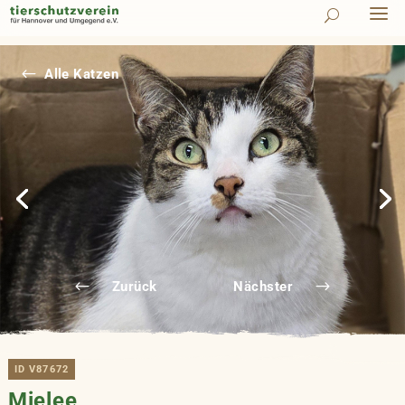
#
Alle Katzen
Zurück
Nächster
ID V87672
Mielee