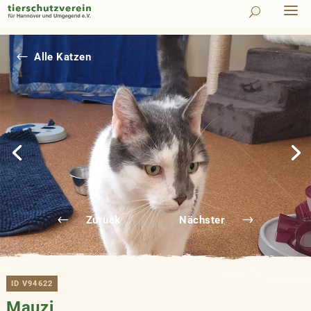
#
Alle Katzen
Zurück
Nächster
ID V94622
Mauzi