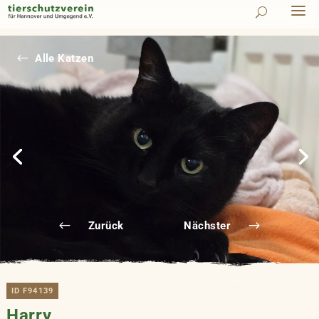
#
Alle Katzen
Zurück
Nächster
ID F94139
Harry