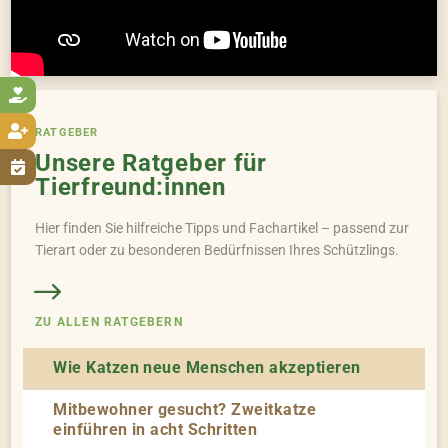


RATGEBER
Unsere Ratgeber für

Tierfreund:innen
Hier finden Sie hilfreiche Tipps und Fachartikel – passend zur
Tierart oder zu besonderen Bedürfnissen Ihres Schützlings.
ZU ALLEN RATGEBERN
Wie Katzen neue Menschen akzeptieren
Mitbewohner gesucht? Zweitkatze
einführen in acht Schritten