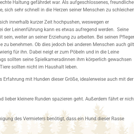
rechte Haltung gefährdet war. Als aufgeschlossenes, freundlich
e, sich sehr schnell in die Herzen seiner Menschen zu schleichen
 sich innerhalb kurzer Zeit hochpushen, weswegen er
 bei der Leinenführung kann es etwas aufregend werden. Seine
t sein, weiter an seiner Erziehung zu arbeiten. Bei seinen Pflege
ile zu benehmen. Ob dies jedoch bei anderen Menschen auch gilt
rig für ihn. Dabei neigt er zum Pöbeln und in die Leine
dings sollten seine Spielkameradinnen ihm körperlich gewachsen
 Tiere sollten nicht im Haushalt leben.
s Erfahrung mit Hunden dieser Größe, idealerweise auch mit der
lieber kleinere Runden spazieren geht. Außerdem fährt er nich
migung des Vermieters benötigt, dass ein Hund dieser Rasse