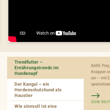
Trendfutter –
BARF, Prey,
Ernährungstrends im
Knäpper or
Hundenapf
ein – mit 
Der Kangal – ein
spezialisie
Herdenschutzhund als
Haustier
ZUM BEI
Wie sinnvoll ist eine