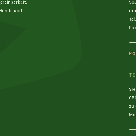
ereinsarbeit.
30
 Hunde und
in
Tel
Fax
KO
TE
Sie
051
zu 
Mo.