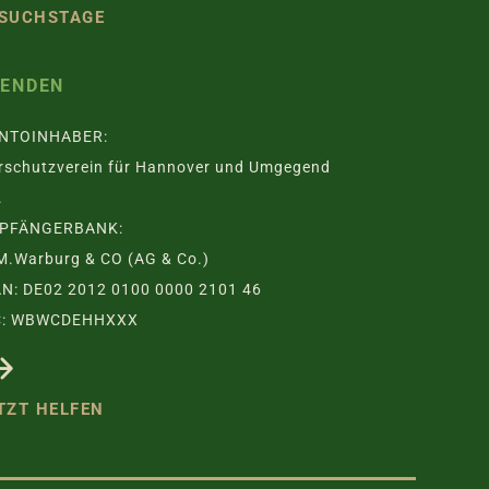
SUCHSTAGE
PENDEN
NTOINHABER:
rschutzverein für Hannover und Umgegend
.
PFÄNGERBANK:
M.Warburg & CO (AG & Co.)
AN: DE02 2012 0100 0000 2101 46
C: WBWCDEHHXXX
TZT HELFEN