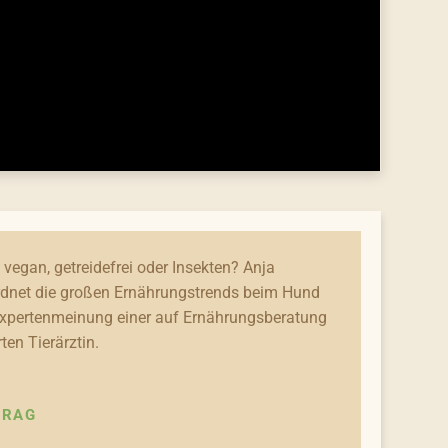
 vegan, getreidefrei oder Insekten? Anja
dnet die großen Ernährungstrends beim Hund
Expertenmeinung einer auf Ernährungsberatung
rten Tierärztin.
TRAG