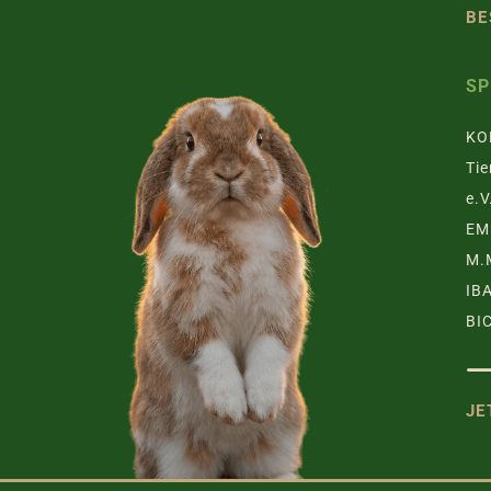
BE
S
KO
Tie
e.V
EM
M.
IB
BI
JE
TZGRUPPE