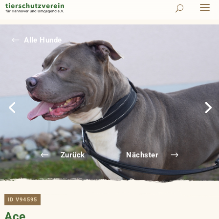
#
Alle Hunde
Zurück
Nächster
ID V94595
Ace