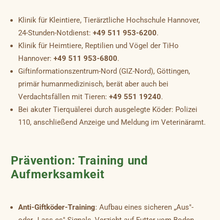
Klinik für Kleintiere, Tierärztliche Hochschule Hannover,
24-Stunden-Notdienst:
+49 511 953-6200
.
Klinik für Heimtiere, Reptilien und Vögel der TiHo
Hannover:
+49 511 953-6800
.
Giftinformationszentrum-Nord (GIZ-Nord), Göttingen,
primär humanmedizinisch, berät aber auch bei
Verdachtsfällen mit Tieren:
+49 551 19240
.
Bei akuter Tierquälerei durch ausgelegte Köder: Polizei
110, anschließend Anzeige und Meldung im Veterinäramt.
Prävention: Training und
Aufmerksamkeit
Anti-Giftköder-Training
: Aufbau eines sicheren „Aus"-
oder „Lass es"-Signals, Verzicht auf Futter vom Boden,