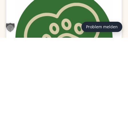
Problem melden
GEPRÜFT / VERFASST VON:
Redaktion Tierheim
Hannover (st)
Hinter den Beiträgen auf tierheim-hannover.de steht