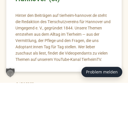
Hinter den Beiträgen auf tierheim-hannover.de steht
die Redaktion des Tierschutzvereins für Hannover und
Umgegend e. V., gegründet 1844. Unsere Themen
entstehen aus dem Alltag im Tierheim — aus der
Vermittlung, der Pflege und den Fragen, die uns
Adoptant:innen Tag für Tag stellen. Wer lieber
zuschaut als liest, findet die Videopendants zu vielen
Themen auf unserem YouTube-Kanal TierheimTV.
Problem melden
RATGEBER
Zahn-Röntgen
Zahn-Röntgen macht verborgene Erkrankungen
im Maul von Hund und Katze sichtbar. Der
Ratgeber erklärt, warum die Untersuchung für
Diagnose, Behandlung und Lebensqualität