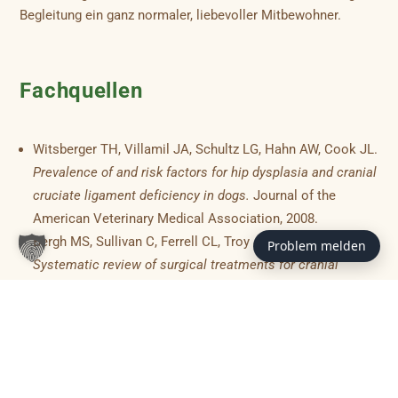
Begleitung ein ganz normaler, liebevoller Mitbewohner.
Fachquellen
Witsberger TH, Villamil JA, Schultz LG, Hahn AW, Cook JL.
Prevalence of and risk factors for hip dysplasia and cranial
cruciate ligament deficiency in dogs.
Journal of the
American Veterinary Medical Association, 2008.
Bergh MS, Sullivan C, Ferrell CL, Troy J, Budsberg SC.
Problem melden
Systematic review of surgical treatments for cranial
cruciate ligament disease in dogs.
Journal of the
American Animal Hospital Association, 2014.
Muir P, Schwartz Z, Malek S et al.
Contralateral cruciate
survival in dogs with unilateral non-contact cranial
cruciate ligament rupture.
PLoS ONE, 2011.