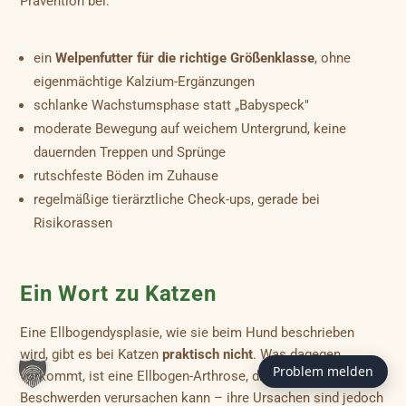
Prävention bei:
ein
Welpenfutter für die richtige Größenklasse
, ohne
eigenmächtige Kalzium-Ergänzungen
schlanke Wachstumsphase statt „Babyspeck"
moderate Bewegung auf weichem Untergrund, keine
dauernden Treppen und Sprünge
rutschfeste Böden im Zuhause
regelmäßige tierärztliche Check-ups, gerade bei
Risikorassen
Ein Wort zu Katzen
Eine Ellbogendysplasie, wie sie beim Hund beschrieben
wird, gibt es bei Katzen
praktisch nicht
. Was dagegen
Problem melden
vorkommt, ist eine Ellbogen-Arthrose, die vor allem im Alter
Beschwerden verursachen kann – ihre Ursachen sind jedoch