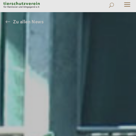
#
Zu allen News