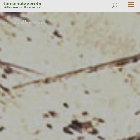
#
Zu allen News