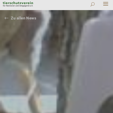
#
Zu allen News