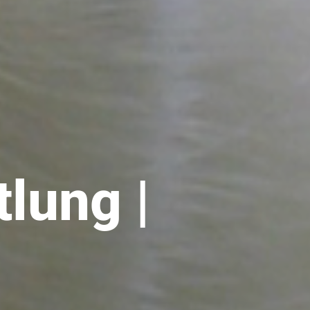
lung |