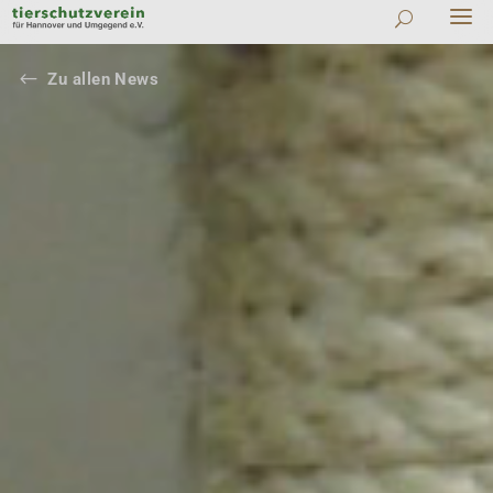
#
Zu allen News