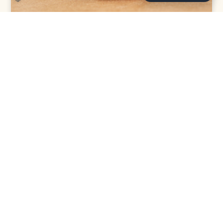
TIERVERMITTLUNG
TierheimTV-Vermittlung | März
2026
ZUM BEITRAG