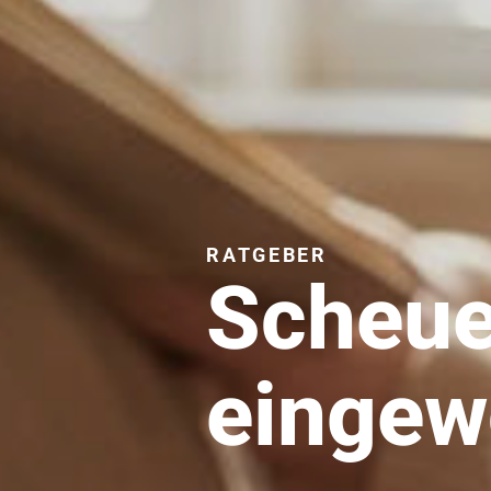
RATGEBER
Scheue
einge