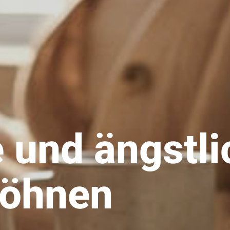
 und ängstli
wöhnen