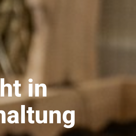
ht in
haltung