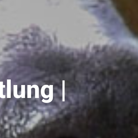
lung |