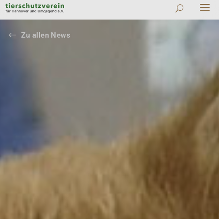
#
Zu allen News