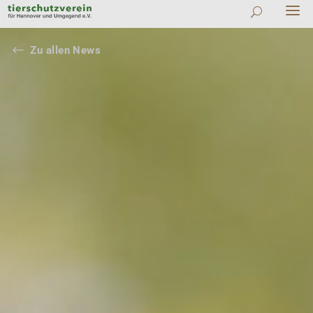
#
Zu allen News