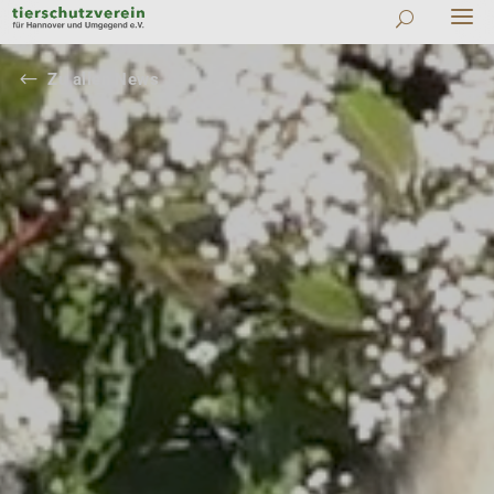
#
Zu allen News