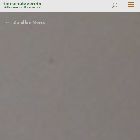
#
Zu allen News