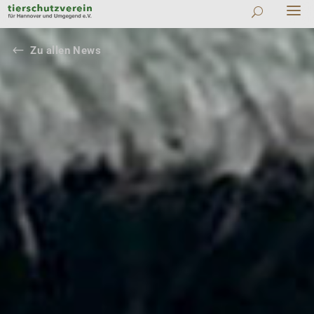
#
Zu allen News