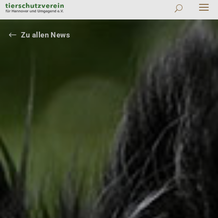
#
Zu allen News