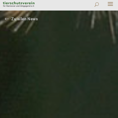
#
Zu allen News