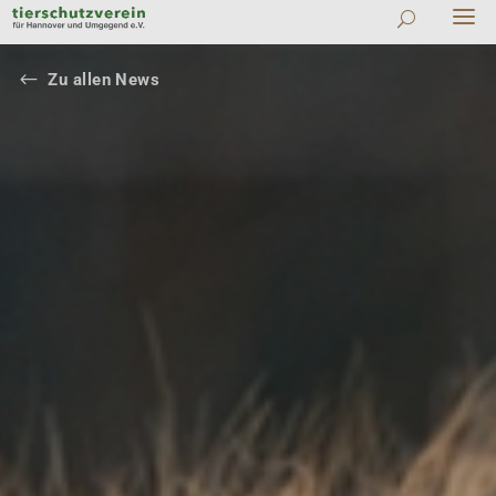
#
Zu allen News