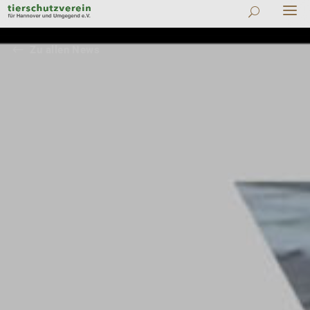
#
Zu allen News