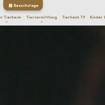
Besuchstage
er Tierheim
Tiervermittlung
Tierheim TV
Kinder 