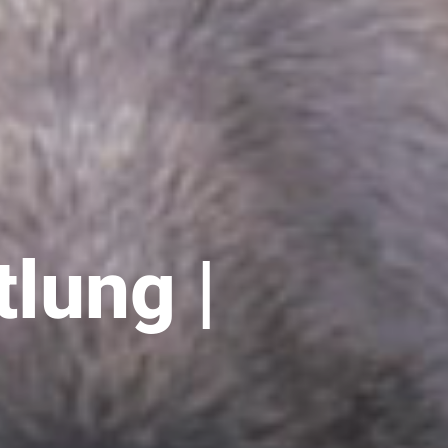
lung |