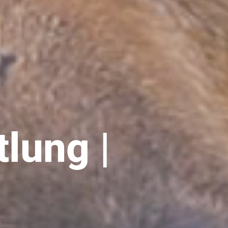
lung |