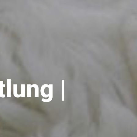
lung |