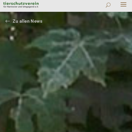
#
Zu allen News