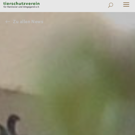
#
Zu allen News