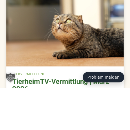
TIERVERMITTLUNG
Problem melden
TierheimTV-Vermittlung | März
2026
ZUM BEITRAG