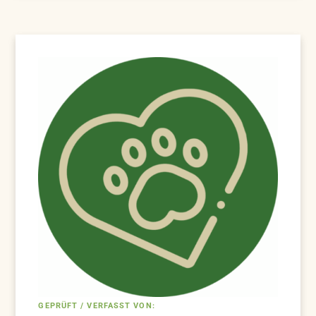
GEPRÜFT / VERFASST VON: