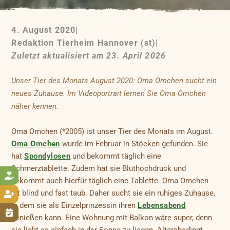
4. August 2020
|
Redaktion Tierheim Hannover (st)
|
Zuletzt aktualisiert am 23. April 2026
Unser Tier des Monats August 2020: Oma Omchen sucht ein
neues Zuhause. Im Videoportrait lernen Sie Oma Omchen
näher kennen.
Oma Omchen (*2005) ist unser Tier des Monats im August.
Oma Omchen
wurde im Februar in Stöcken gefunden. Sie
hat
Spondylosen
und bekommt täglich eine
Schmerztablette. Zudem hat sie Bluthochdruck und

bekommt auch hierfür täglich eine Tablette. Oma Omchen
ist blind und fast taub. Daher sucht sie ein ruhiges Zuhause,

in dem sie als Einzelprinzessin ihren
Lebensabend

genießen kann. Eine Wohnung mit Balkon wäre super, denn