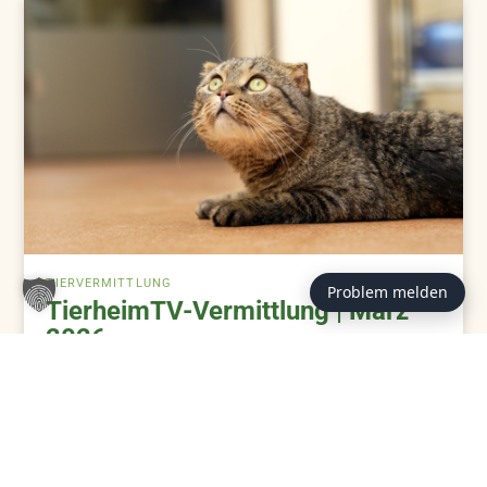
TIERVERMITTLUNG
Problem melden
TierheimTV-Vermittlung | März
2026
ZUM BEITRAG