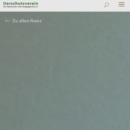
#
Zu allen News