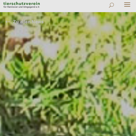
#
Zu allen News