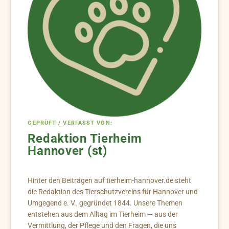
GEPRÜFT / VERFASST VON:
Redaktion Tierheim
Hannover (st)
Hinter den Beiträgen auf tierheim-hannover.de steht
die Redaktion des Tierschutzvereins für Hannover und
Umgegend e. V., gegründet 1844. Unsere Themen
entstehen aus dem Alltag im Tierheim — aus der
Vermittlung, der Pflege und den Fragen, die uns