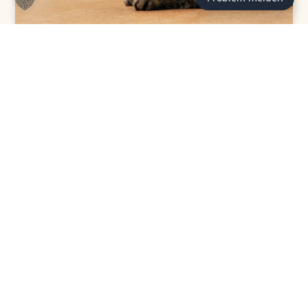
TIERVERMITTLUNG
TierheimTV-Vermittlung | März
2026
ZUM BEITRAG