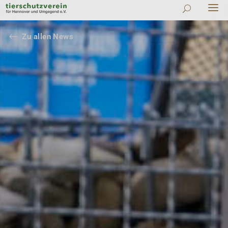
#
Zu allen News