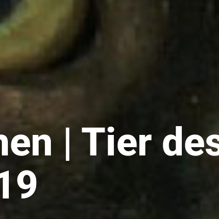
hen | Tier d
019