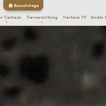
Besuchstage
er Tierheim
Tiervermittlung
Tierheim TV
Kinder 