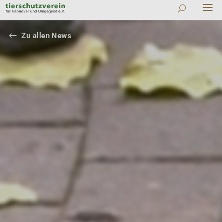
#
Zu allen News