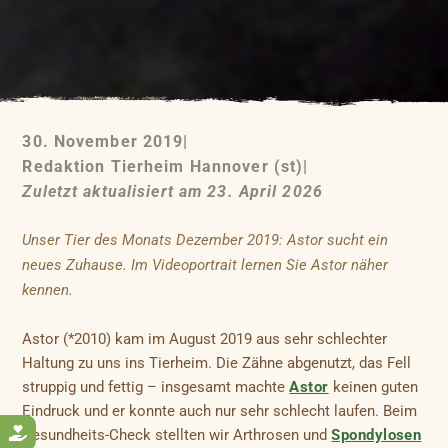
30. November 2019
|
Redaktion Tierheim Hannover (st)
|
Zuletzt aktualisiert am 23. April 2026
Unser Tier des Monats Dezember 2019: Astor sucht ein
neues Zuhause. Im Videoportrait lernen Sie Astor näher
kennen.
Astor (*2010) kam im August 2019 aus sehr schlechter
Haltung zu uns ins Tierheim. Die Zähne abgenutzt, das Fell
struppig und fettig – insgesamt machte
Astor
keinen guten
Eindruck und er konnte auch nur sehr schlecht laufen. Beim

Gesundheits-Check stellten wir Arthrosen und
Spondylosen