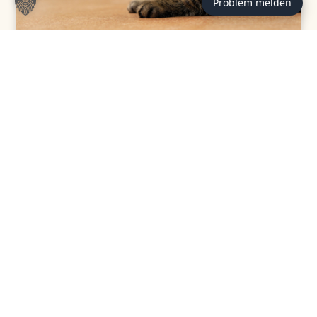
Problem melden
TIERVERMITTLUNG
TierheimTV-Vermittlung | März
2026
ZUM BEITRAG