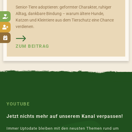
Senior-Tiere adoptieren: geformter Charakter, ruhiger
Alltag, dankbare Bindung – warum ältere Hunde,

Katzen und Kleintiere aus dem Tierschutz eine Chance
verdienen.


ZUM BEITRAG
YOUTUBE
Jetzt nichts mehr auf unserem Kanal verpassen!
Immer Uptodate bleiben mit den neusten Themen rund um