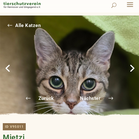
#
Alle Katzen
Zurück
Nächster
ID V95011
Mietzi