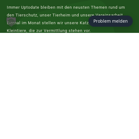
Immer Uptodate bleiben mit den neusten Themen rund um
den Tierschutz, unser Tierheim und unsere Vereinsarbeit.
Problem melden
Einmal im Monat stellen wir unsere Katzen, Hunde und
Kleintiere, die zur Vermittlung stehen vor.
JETZT ABONNIEREN
KONTAKT
Tierschutzverein Hannover
Evershorster Straße 80
30855 Langenhagen
info@tierheim-hannover.de
Tel. 0511 97 33 98 - 0