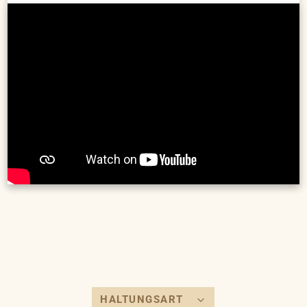
5. Benno & Vladimir -- V/FL -- *2025 (10:45)
6. Nunu -- V/W -- *2024 (10:32)
7. Lenny -- EK/FL -- *2018 (13:10)
8. Mietzi -- EK/W -- *2016 (15:27)
TierheimTV-Gewinnspiel (17:27)
9. Sinta -- EK/FL -- *2025 (21:44)
10. Edgar & Edward -- V/W -- *2020 (24:08)
Abkürzungen:
FL - Freilauf | W - Wohnung | EK - Einzelkatze | V - Verträglich
GEWINNSPIEL: Im Rahmen dieser Vermittlungssendung
verlosen wir Katzenfutter von animonda im Wert von 100
Euro. So könnt ihr teilnehmen: schickt Fotos von euch und
eurer Katze an gewinnspiel@tierheim-hannover.de und
vervollständigt den Satz „Ich gucke TierheimTV, weil …“
Teilnahmebedingungen unter www.tierheim-
hannover.de/tierheim-tv/ am Ende dieser Seite.
Der Tierschutzverein Hannover im Internet:
http://www.tierheim-hannover.de