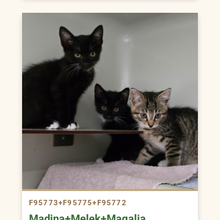
F95773+F95775+F95772
Madina+Melek+Magalia