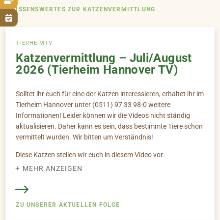

WISSENSWERTES ZUR KATZENVERMITTLUNG

TIERHEIMTV
Katzenvermittlung – Juli/August
2026 (Tierheim Hannover TV)
Solltet ihr euch für eine der Katzen interessieren, erhaltet ihr im
Tierheim Hannover unter (0511) 97 33 98-0 weitere
Informationen! Leider können wir die Videos nicht ständig
aktualisieren. Daher kann es sein, dass bestimmte Tiere schon
vermittelt wurden. Wir bitten um Verständnis!
Diese Katzen stellen wir euch in diesem Video vor:
MEHR ANZEIGEN
1. Mauzi -- EK/FL -- *2016 (00:00)
2. Ricola -- EK/FL -- *2025 (02:23)
3. Billy & Haakan -- V/FL -- *2025 (04:01)
Rückblick | Vermittelt und nicht vermittelt (06:57)
ZU UNSERER AKTUELLEN FOLGE
4. Sprinti -- EK/FL -- *2023 (08:40)