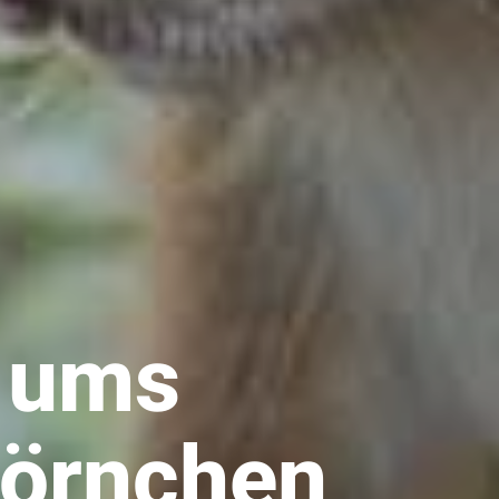
 ums
hörnchen