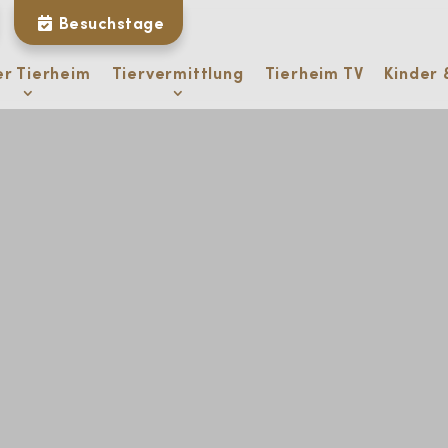
Besuchstage
er Tierheim
Tiervermittlung
Tierheim TV
Kinder 