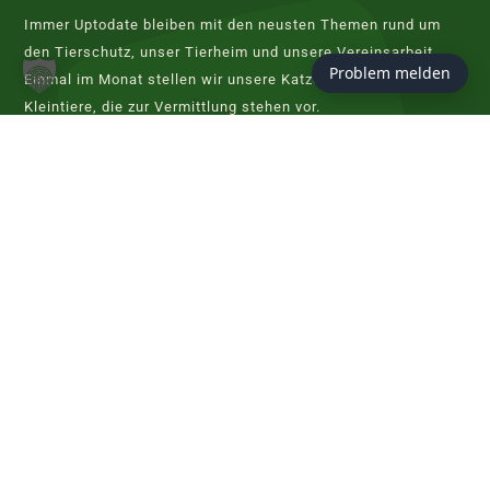
Immer Uptodate bleiben mit den neusten Themen rund um
den Tierschutz, unser Tierheim und unsere Vereinsarbeit.
Problem melden
Einmal im Monat stellen wir unsere Katzen, Hunde und
Kleintiere, die zur Vermittlung stehen vor.
JETZT ABONNIEREN
KONTAKT
Tierschutzverein Hannover
Evershorster Straße 80
30855 Langenhagen
info@tierheim-hannover.de
Tel. 0511 97 33 98 - 0