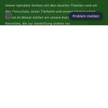
Immer Uptodate bleiben mit den neusten Themen rund um
den Tierschutz, unser Tierheim und unsere Vereinsarbeit.
Problem melden
Einmal im Monat stellen wir unsere Katzen, Hunde und
Kleintiere, die zur Vermittlung stehen vor.
JETZT ABONNIEREN
KONTAKT
Tierschutzverein Hannover
Evershorster Straße 80
30855 Langenhagen
info@tierheim-hannover.de
Tel. 0511 97 33 98 - 0