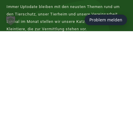
Immer Uptodate bleiben mit den neusten Themen rund um
den Tierschutz, unser Tierheim und unsere Vereinsarbeit.
Problem melden
Einmal im Monat stellen wir unsere Katzen, Hunde und
Kleintiere, die zur Vermittlung stehen vor.
JETZT ABONNIEREN
KONTAKT
Tierschutzverein Hannover
Evershorster Straße 80
30855 Langenhagen
info@tierheim-hannover.de
Tel. 0511 97 33 98 - 0