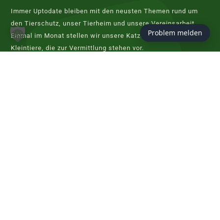
Immer Uptodate bleiben mit den neusten Themen rund um
den Tierschutz, unser Tierheim und unsere Vereinsarbeit.
Problem melden
Einmal im Monat stellen wir unsere Katzen, Hunde und
Kleintiere, die zur Vermittlung stehen vor.
JETZT ABONNIEREN
KONTAKT
Tierschutzverein Hannover
Evershorster Straße 80
30855 Langenhagen
info@tierheim-hannover.de
Tel. 0511 97 33 98 - 0