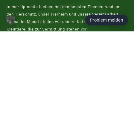
Immer Uptodate bleiben mit den neusten Themen rund um
den Tierschutz, unser Tierheim und unsere Vereinsarbeit.
Problem melden
Einmal im Monat stellen wir unsere Katzen, Hunde und
Kleintiere, die zur Vermittlung stehen vor.
JETZT ABONNIEREN
KONTAKT
Tierschutzverein Hannover
Evershorster Straße 80
30855 Langenhagen
info@tierheim-hannover.de
Tel. 0511 97 33 98 - 0