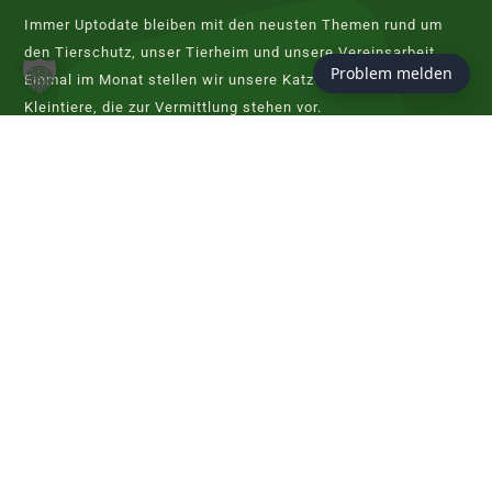
Immer Uptodate bleiben mit den neusten Themen rund um
den Tierschutz, unser Tierheim und unsere Vereinsarbeit.
Problem melden
Einmal im Monat stellen wir unsere Katzen, Hunde und
Kleintiere, die zur Vermittlung stehen vor.
JETZT ABONNIEREN
KONTAKT
Tierschutzverein Hannover
Evershorster Straße 80
30855 Langenhagen
info@tierheim-hannover.de
Tel. 0511 97 33 98 - 0